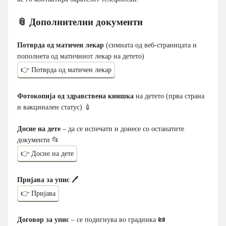
📎 Дополнителни документи
Потврда од матичен лекар
(симната од веб-страницата и
пополнета од матичниот лекар на детето)
👉 Потврда од матичен лекар
Фотокопија од здравствена книшка
на детето (прва страна
и вакцинален статус) 💉
Досие на дете
– да се испечати и донесе со останатите
документи 📂
👉 Досие на дете
Пријава за упис
🖊️
👉 Пријава
Договор за упис
– се подигнува во градинка
📜