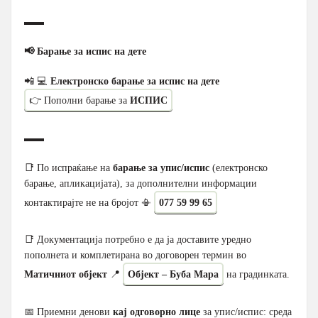
▬▬
📢 Барање за испис на дете
📲 💻
Електронско барање за испис на дете
👉 Пополни барање за
ИСПИС
▬▬
📑 По испраќање на
барање за упис/испис
(електронско
барање, апликацијата), за дополнителни информации
контактирајте не на бројот 📳
077 59 99 65
📑 Документација потребно е да ја доставите уредно
пополнета и комплетирана во договорен термин во
Матичниот објект
📍
Објект – Буба Мара
на градинката.
📅 Приемни денови
кај одговорно лице
за упис/испис: среда