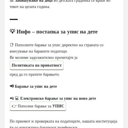
📅
Запишување на деца
во детската градинка се врши во
текот на целата година.
▬▬
💡 Инфо – постапка за упис на дете
📑 Пополнете барање за упис директно на страната со
внесување на бараните податоци.
Ве молиме задолжително прочитајте ја
Политиката на приватност
пред да го пратите барањето.
📢 Барање за упис на дете
📲 💻
Електронско барање за упис на ново дете
👉 Пополни барање за
УПИС
По приемот и проверката на податоците, нашата институција
ќе го контактира барателот телефонски.