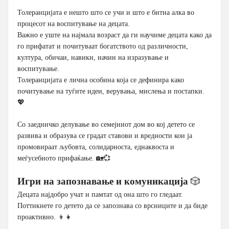
Толеранцијата е нешто што се учи и што е битна алка во
процесот на воспитување на децата.
Важно е уште на најмала возраст да ги научиме децата како да
го прифатат и почитуваат богатството од различности,
култура, обичаи, навики, начин на изразување и
воспитување.
Толеранцијата е лична особина која се дефинира како
почитување на туѓите идеи, верувања, мислења и постапки.
💖
Со заедничко делување во семејниот дом во кој детето се
развива и образува се градат ставови и вредности кои ја
промовираат љубовта, солидарноста, еднаквоста и
меѓусебното прифаќање. 🏡💞
Игри на запознавање и комуникација
🎲
Децата најдобро учат и памтат од она што го гледаат.
Поттикнете го детето да се запознава со врсниците и да биде
проактивно. 👦👧