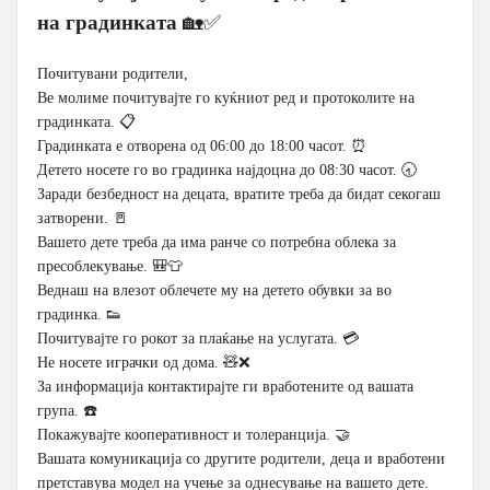
на градинката
🏡✅
Почитувани родители,
Ве молиме почитувајте го куќниот ред и протоколите на
градинката. 📋
Градинката е отворена од 06:00 до 18:00 часот. ⏰
Детето носете го во градинка најдоцна до 08:30 часот. 🕣
Заради безбедност на децата, вратите треба да бидат секогаш
затворени. 🚪
Вашето дете треба да има ранче со потребна облека за
пресоблекување. 🎒👕
Веднаш на влезот облечете му на детето обувки за во
градинка. 👟
Почитувајте го рокот за плаќање на услугата. 💳
Не носете играчки од дома. 🧸❌
За информација контактирајте ги вработените од вашата
група. ☎️
Покажувајте кооперативност и толеранција. 🤝
Вашата комуникација со другите родители, деца и вработени
претставува модел на учење за однесување на вашето дете.