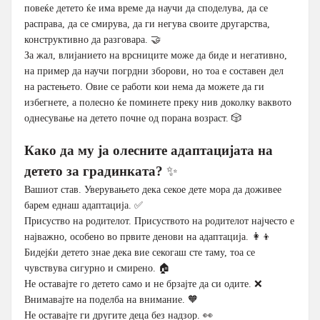
повеќе детето ќе има време да научи да споделува, да се
расправа, да се смирува, да ги негува своите другарства,
конструктивно да разговара. 🤝
За жал, влијанието на врсниците може да биде и негативно,
на пример да научи погрдни зборови, но тоа е составен дел
на растењето. Овие се работи кои нема да можете да ги
избегнете, а полесно ќе поминете преку нив доколку ваквото
однесување на детето почне од порана возраст. 🎲
Како да му ја олесните адаптацијата на
детето за градинката?
✨
Вашиот став. Уверувањето дека секое дете мора да доживее
барем еднаш адаптација. ✅
Присуство на родителот. Присуството на родителот најчесто е
најважно, особено во првите денови на адаптација. 👩‍👦
Бидејќи детето знае дека вие секогаш сте таму, тоа се
чувствува сигурно и смирено. 🏠
Не оставајте го детето само и не брзајте да си одите. ❌
Внимавајте на поделба на внимание. 🧡
Не оставајте ги другите деца без надзор. 👀