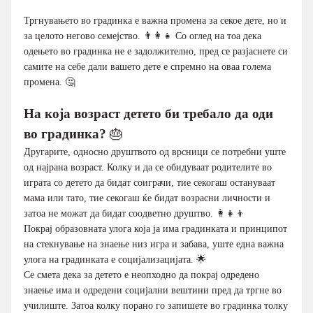
Тргнувањето во градинка е важна промена за секое дете, но и
за целото негово семејство. 👨‍👩‍👧 Со оглед на тоа дека
одењето во градинка не е задолжително, пред се разјаснете си
самите на себе дали вашето дете е спремно на оваа голема
промена. 🤔
На која возраст детето би требало да оди
во градинка?
🎂
Другарите, односно друштвото од врсници се потребни уште
од најрана возраст. Колку и да се обидуваат родителите во
играта со детето да бидат соиграчи, тие секогаш остануваат
мама или тато, тие секогаш ќе бидат возрасни личности и
затоа не можат да бидат соодветно друштво. 👩‍👧‍👦
Покрај образовната улога која ја има градинката и принципот
на стекнување на знаење низ игра и забава, уште една важна
улога на градинката е социјализацијата. 🌟
Се смета дека за детето е неопходно да покрај одредено
знаење има и одредени социјални вештини пред да тргне во
училиште. Затоа колку порано го запишете во градинка толку