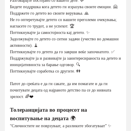
Разговарајте постојано со вашето дете. 💬
Бидете поддршка кога детето ги изразува своите емоции. 🤗
Поддржете го детето во своите верувања. 🙏
Не го оптеретувајте детето со вашите преголеми очекувања;
нагласете го трудот, а не успехот. 🏆
Поттикнувајте ја самостојноста кај детето. ✨
Задолжувајте го детето со ситни задачи (учество во домашни
активности). 🧹
Поттикнувајте го детето да го заврши веќе започнатото. ✅
Поддржувајте ја и развивајте ја заинтересираноста на детето и
иницијативноста за барање одговор. 🔍
Поттикнувајте соработка со другите. 👭
Патот до среќата е да ги сакате, да им помагате и да ги
почитувате децата од најраното детство па се до нивната
зрелост. 🌈❤️
Толеранцијата во процесот на
воспитување на децата
🌍
“Сличностите не поврзуваат, а разликите збогатуваат” ✨