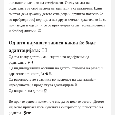
останатите членови на семејството. Очекувањата на
родителите за овој период на адаптација се различни. Едни
сметаат дека доколку детето сака деца и друштво полесно ќе
го преброди овој период, а пак други сметаат дека тешко ќе се
прилагоди и одвои, и се со прекумерен страв, вознемиреност
и безброј дилеми. 😟
Од што најмногу зависи каква ќе биде
адаптацијата:
🙅‍♂️
Од тоа колку детето има искуство во одвојување од
родителите 👩‍👦
Од индивидуалните особини на детето, степенот на развој и
здравствената состојба 🧠💪
Од редовноста во градинка во периодот на адаптација –
нередовноста ја продолжува адаптацијата ⏳
Од возраста на детето 🎂
Во првите денови пожелно е вие да го носите детето. Детето
најлесно прифаќа кога чувствува сигурност од присуство на
родител. 🏠❤️