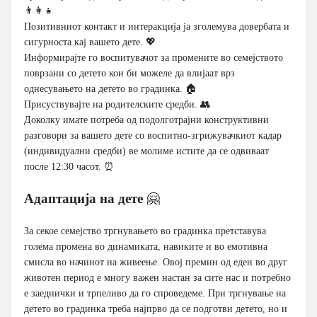
👨‍👩‍👧
Позитивниот контакт и интеракција ја зголемува довербата и
сигурноста кај вашето дете. 💖
Информирајте го воспитувачот за промените во семејството
поврзани со детето кои би можеле да влијаат врз
однесувањето на детето во градинка. 🏠
Присуствувајте на родителските средби. 👥
Доколку имате потреба од подолготрајни конструктивни
разговори за вашето дете со воспитно-згрижувачкиот кадар
(индивидуални средби) ве молиме истите да се одвиваат
после 12:30 часот. ⏰
Адаптација на дете
🤗
За секое семејство тргнувањето во градинка претставува
голема промена во динамиката, навиките и во емотивна
смисла во начинот на живеење. Овој премин од еден во друг
животен период е многу важен настан за сите нас и потребно
е заеднички и трпеливо да го спроведеме. При тргнување на
детето во градинка треба најпрво да се подготви детето, но и