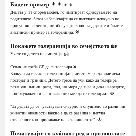
Бидете пример
👨‍👩‍👧‍👦
Децата учат според модел, го имитираат однесувањето на
родителите. Затоа избегнувајте да се шегувате невкусно во
присуство на детето, не зборувајте лошо за другите и бидете
вистински пример за толеранција. 💖
Покажете толеранција во семејството
🏡
Учете го детето на емпатија. 🤗
Сепак не треба СЕ да се толерира ❌
Колку и да е важна толеранцијата, детето мора да знае дека
постојат и граници. Детето треба да учи како да толерира
различни нации, раси, пол, но мора да знае и дека навредите,
понижувањето и сл. никако не смее да се толерираат. 🚫
“За децата да се чувствуваат сигурно и опуштено во различни
животни околности важно е да се развива и негува
отвореност кон прифаќање на различностите”. 🌟
Почитувајте го куќниот ред и протоколите