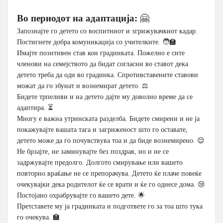
Во периодот на адаптација:
🤗
Запознајте го детето со воспитниот и згрижувачкиот кадар.
Постигнете добра комуникација со учителките. 🧑‍🏫
Имајте позитивен став кон градинката. Пожелно е сите
членови на семејството да бидат согласни во ставот дека
детето треба да оди во градинка. Спротивставените ставови
можат да го збунат и вознемират детето. ⚖️
Бидете трпеливи и на детето дајте му доволно време да се
адаптира. ⏳
Многу е важна утринската разделба. Бидете смирени и не ја
покажувајте вашата тага и загриженост што го оставате,
детето може да го почувствува тоа и да биде вознемирено. 😌
Не брзајте, не заминувајте без поздрав, но и не се
задржувајте предолго. Долгото смирување или вашето
повторно враќање не се препорачува. Детето ќе плаче повеќе
очекувајки дека родителот ќе се врати и ќе го однесе дома. 😢
Постојано охрабрувајте го вашето дете. 🌟
Претставете му ја градинката и подгответе го за тоа што тука
го очекува. 🏫