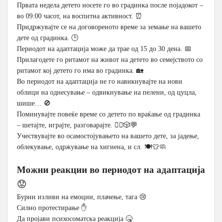
Првата недела детето носете го во градинка после појадокот –
во 09:00 часот, на воспитна активност. ⏰
Придржувајте се на договореното време за земање на вашето
дете од градинка. 🕒
Периодот на адаптација може да трае од 15 до 30 дена. 📅
Прилагодете го ритамот на живот на детето во семејството со
ритамот кој детето го има во градинка. 🏡
Во периодот на адаптација не го навикнувајте на нови
облици на однесување – одвикнување на пелени, од цуцла,
шише… 🚫
Поминувајте повеќе време со детето по враќање од градинка
– шетајте, играјте, разговарајте. 🚶‍♂️🎲💬
Учествувајте во осамостојувањето на вашето дете, за јадење,
облекување, одржување на хигиена, и сл. 🍽️👕🧼
Можни реакции во периодот на адаптација
😟
Бурни изливи на емоции, плачење, тага 😢
Силно протестирање ✋
Да пројави психосоматска реакција 🤒