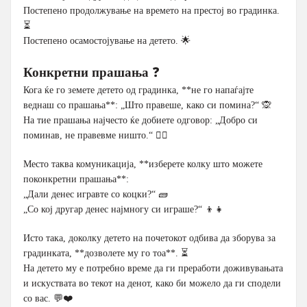
Постепено продолжување на времето на престој во градинка.
⏳
Постепено осамостојување на детето. 🌟
Конкретни прашања
❓
Кога ќе го земете детето од градинка, **не го напаѓајте
веднаш со прашања**: „Што правеше, како си помина?“ 🙊
На тие прашања најчесто ќе добиете одговор: „Добро си
поминав, не правевме ништо.“ 🤷‍♂️
Место таква комуникација, **изберете колку што можете
поконкретни прашања**:
„Дали денес игравте со коцки?“ 🧱
„Со кој другар денес најмногу си играше?“ 👦👧
Исто така, доколку детето на почетокот одбива да зборува за
градинката, **дозволете му го тоа**. ⏳
На детето му е потребно време да ги преработи доживувањата
и искуствата во текот на денот, како би можело да ги сподели
со вас. 💬❤️