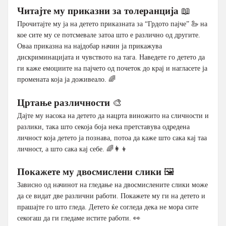
Читајте му приказни за толеранција
📖
Прочитајте му ја на детето приказната за “Грдото пајче” 🦢 на
кое сите му се потсмевале затоа што е различно од другите.
Оваа приказна на најдобар начин ја прикажува
дискриминацијата и чувството на тага. Наведете го детето да
ги каже емоциите на пајчето од почеток до крај и нагласете ја
промената која ја доживеало. 🌈
Цртање различности
🎨
Дајте му насока на детето да нацрта виножито на сличности и
разлики, така што секоја боја нека претставува одредена
личност која детето ја познава, потоа да каже што сака кај таа
личност, а што сака кај себе. 🌈👩‍👦
Покажете му двосмислени слики
🖼️
Зависно од начинот на гледање на двосмислените слики може
да се видат две различни работи. Покажете му ги на детето и
прашајте го што гледа. Детето ќе согледа дека не мора сите
секогаш да ги гледаме истите работи. 👀