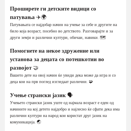
Проширете ги детските видици со
патувања
✈️🌍
Патувањата се најдобар начин на учење за себе и другите на
било која возраст, посебно во детството. Разговарајте и за
други земји и различни култури, обичаи, навики. 🗺️
Помогнете на некое здружение или
установа за децата со потешкотии во
развојот
🤝
Вашето дете на овој начин ќе увиди дека може да игра и со
деца кои на прв поглед изгледаат различни. 🧩
Учење странски јазик
🗣️
Учењето странски јазик уште од најмала возраст е еден од
начините на кој детето најдобро и најлесно ќе сфати дека има
различни култури на народ кои користат друг јазик на
комуникација. 🌏