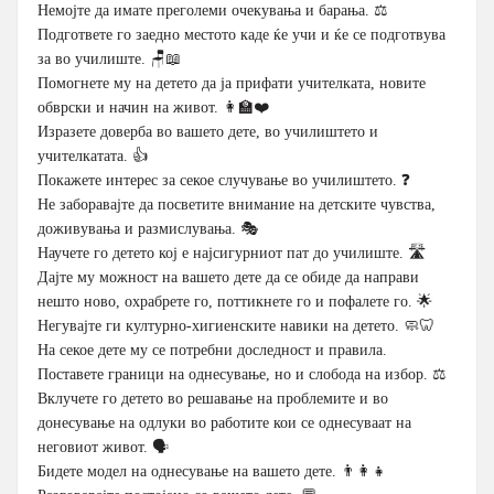
Немојте да имате преголеми очекувања и барања. ⚖️
Подгответе го заедно местото каде ќе учи и ќе се подготвува
за во училиште. 🪑📖
Помогнете му на детето да ја прифати учителката, новите
обврски и начин на живот. 👩‍🏫❤️
Изразете доверба во вашето дете, во училиштето и
учителкатата. 👍
Покажете интерес за секое случување во училиштето. ❓
Не заборавајте да посветите внимание на детските чувства,
доживувања и размислувања. 🎭
Научете го детето кој е најсигурниот пат до училиште. 🛣️
Дајте му можност на вашето дете да се обиде да направи
нешто ново, охрабрете го, поттикнете го и пофалете го. 🌟
Негувајте ги културно-хигиенските навики на детето. 🧼🦷
На секое дете му се потребни доследност и правила.
Поставете граници на однесување, но и слобода на избор. ⚖️
Вклучете го детето во решавање на проблемите и во
донесување на одлуки во работите кои се однесуваат на
неговиот живот. 🗣️
Бидете модел на однесување на вашето дете. 👨‍👩‍👧