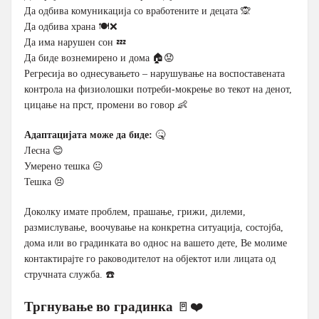
Да одбива комуникација со вработените и децата 🙊
Да одбива храна 🍽️❌
Да има нарушен сон 💤
Да биде вознемирено и дома 🏠😟
Регресија во однесувањето – нарушување на воспоставената
контрола на физиолошки потреби-мокрење во текот на денот,
цицање на прст, промени во говор 👶
Адаптацијата може да биде:
🤒
Лесна 😊
Умерено тешка 😐
Тешка 😣
Доколку имате проблем, прашање, грижи, дилеми,
размислување, воочување на конкретна ситуација, состојба,
дома или во градинката во однос на вашето дете, Ве молиме
контактирајте го раководителот на објектот или лицата од
стручната служба. ☎️
Тргнување во градинка
🚪❤️