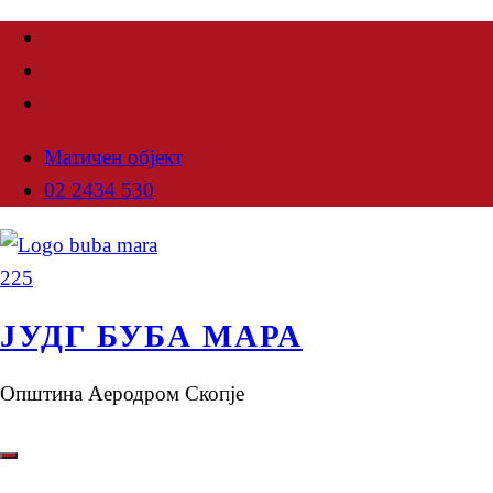
Матичен објект
02 2434 530
ЈУДГ БУБА МАРА
Општина Аеродром Скопје