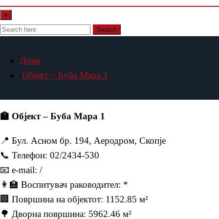
×
Search
Дома
Објект – Буба Мара 1
🏫 Објект – Буба Мара 1
📍 Бул. Асном бр. 194, Аеродром, Скопје
📞 Телефон: 02/2434-530
📧 e-mail: /
👩‍🏫 Воспитувач раководител: *
🏢 Површина на објектот: 1152.85 м²
🌳 Дворна површина: 5962.46 м²