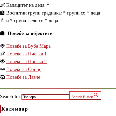
👶 Капацитет на деца: *
🏫 Воспитни групи градинка: * групи со * деца
🍼 и * група јасли со * деца
🏫 Повеќе за објектите
🐞
Повеќе за Буба Мара
👶
Повеќе за Пчелка 1
🌟
Повеќе за Пчелка 2
🌞
Повеќе за Сонце
🦁
Повеќе за Лавче
Search for:
Search Button
Календар