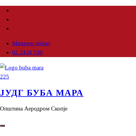
Матичен објект
02 2434 530
ЈУДГ БУБА МАРА
Општина Аеродром Скопје