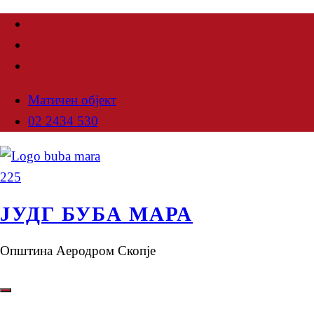
Матичен објект
02 2434 530
ЈУДГ БУБА МАРА
Општина Аеродром Скопје