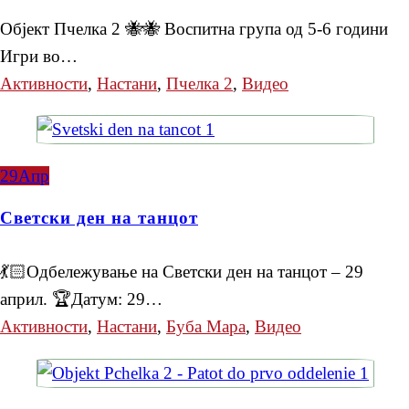
Објект Пчелка 2 🐝🐝 Воспитна група од 5-6 години
Игри во…
Активности
,
Настани
,
Пчелка 2
,
Видео
29
Апр
Светски ден на танцот
💃🏻Одбележување на Светски ден на танцот – 29
април. 🏆Датум: 29…
Активности
,
Настани
,
Буба Мара
,
Видео