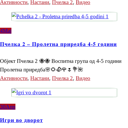
Активности
,
Настани
,
Пчелка 2
,
Видео
4
Мај
Пчелка 2 – Пролетна приредба 4-5 години
Објект Пчелка 2 🐝🐝 Воспитна група од 4-5 години
Пролетна приредба🌸🌻🥀🌹🌷💐🌺
Активности
,
Настани
,
Пчелка 2
,
Видео
30
Апр
Игри во дворот