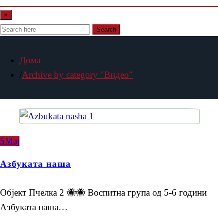
×
Search
Дома
Archive by category "Видео"
5
Мај
Азбуката наша
Објект Пчелка 2 🐝🐝 Воспитна група од 5-6 години
Азбуката наша…