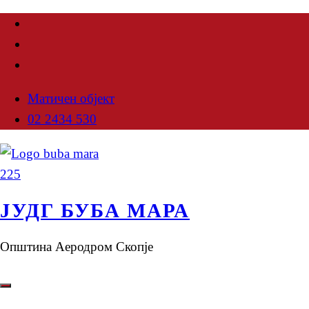
Матичен објект
02 2434 530
ЈУДГ БУБА МАРА
Општина Аеродром Скопје