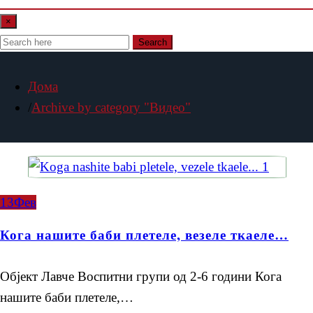
×
Search
Дома
Archive by category "Видео"
13
Фев
Кога нашите баби плетеле, везеле ткаеле…
Објект Лавче Воспитни групи од 2-6 години Кога
нашите баби плетеле,…