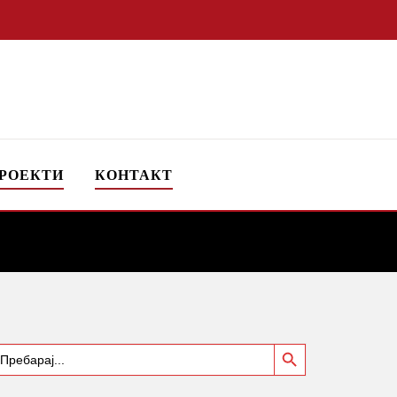
РОЕКТИ
КОНТАКТ
Search Button
earch
or: