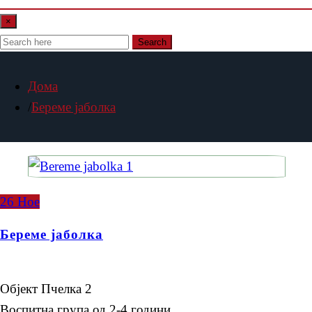
×
Search
Дома
Береме јаболка
26
Ное
Береме јаболка
Објект Пчелка 2
Воспитна група од 2-4 години