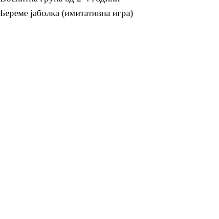
Береме јаболка (имитативна игра)