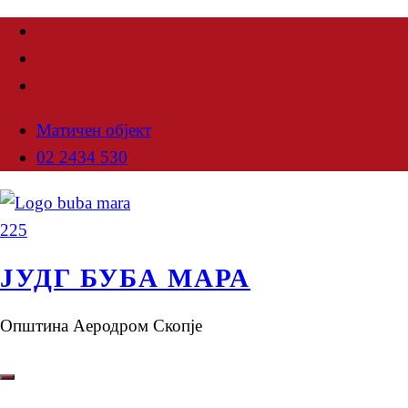
Матичен објект
02 2434 530
ЈУДГ БУБА МАРА
Општина Аеродром Скопје