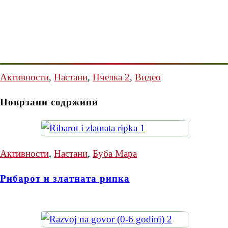
Активности
,
Настани
,
Пчелка 2
,
Видео
Поврзани содржини
Активности
,
Настани
,
Буба Мара
Рибарот и златната рипка