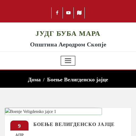
ЈУДГ БУБА МАРА
Општина Аеродром Скопје
Дома
Боење Велигденско јајце
БОЕЊЕ ВЕЛИГДЕНСКО ЈАЈЦЕ
9
АПР