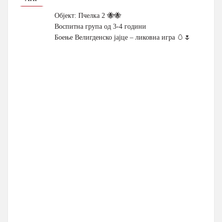
Објект: Пчелка 2 🐝🐝
Воспитна група од 3-4 години
Боење Велигденско јајце – ликовна игра 🥚🌷