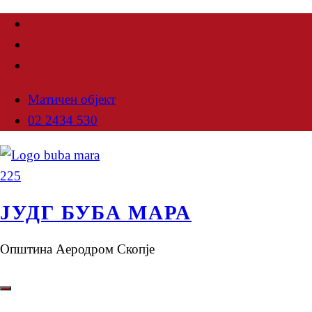
Матичен објект
02 2434 530
ЈУДГ БУБА МАРА
Општина Аеродром Скопје