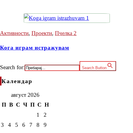
Активности
,
Проекти
,
Пчелка 2
Кога играм истражувам
Search for:
Search Button
Календар
август 2026
П
В
С
Ч
П
С
Н
1
2
3
4
5
6
7
8
9