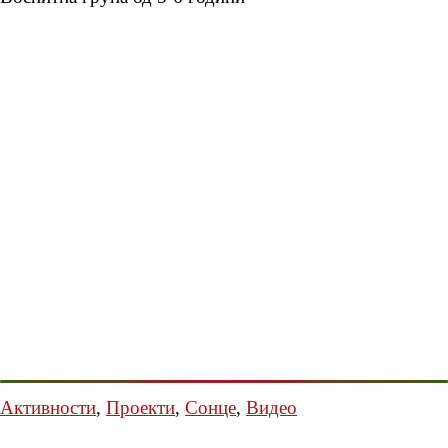
Активности
,
Проекти
,
Сонце
,
Видео