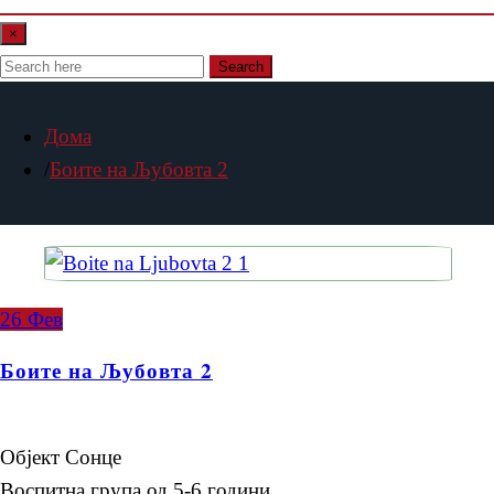
×
Search
Дома
Боите на Љубовта 2
26
Фев
Боите на Љубовта 2
Објект Сонце
Воспитна група од 5-6 години