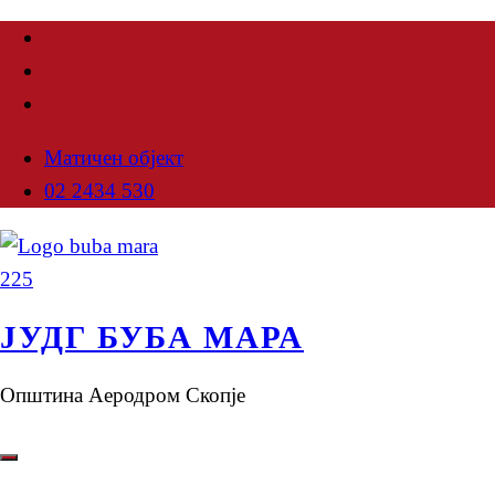
Матичен објект
02 2434 530
ЈУДГ БУБА МАРА
Општина Аеродром Скопје