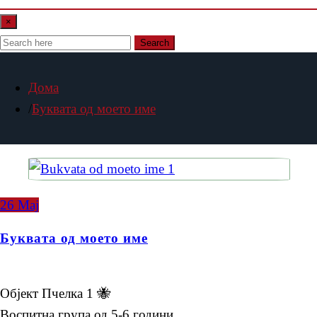
×
Search
Дома
Буквата од моето име
26
Мај
Буквата од моето име
Објект Пчелка 1 🐝
Воспитна група од 5-6 години