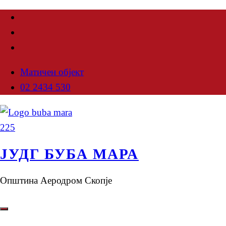
Матичен објект
02 2434 530
ЈУДГ БУБА МАРА
Општина Аеродром Скопје