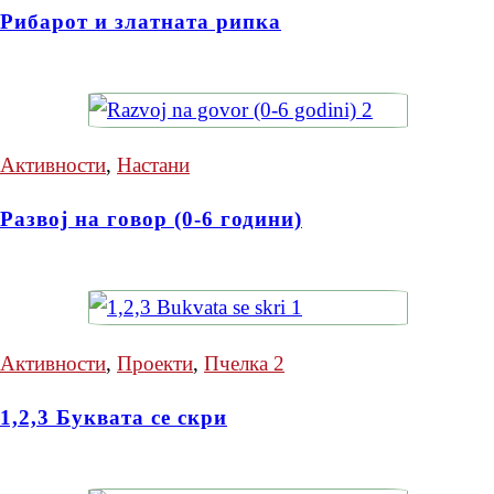
Рибарот и златната рипка
Активности
,
Настани
Развој на говор (0-6 години)
Активности
,
Проекти
,
Пчелка 2
1,2,3 Буквата се скри