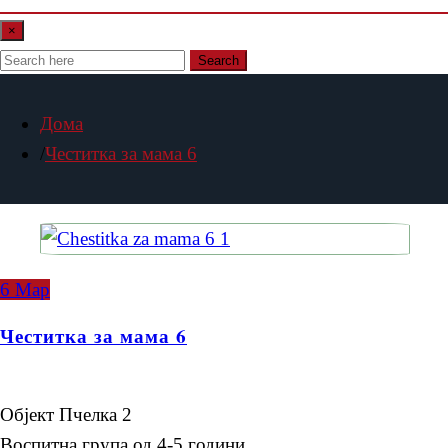
×
Search
Дома
Честитка за мама 6
6
Мар
Честитка за мама 6
Објект Пчелка 2
Воспитна група од 4-5 години