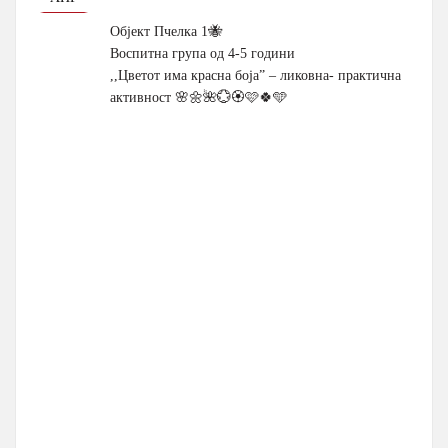
Објект Пчелка 1🐝
Воспитна група од 4-5 години
,,Цветот има красна боја” – ликовна- практична
активност 🌸🌼🌺💮🏵🩷🍀🩵