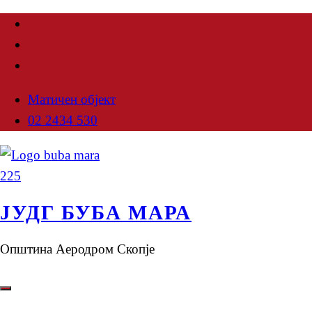
Матичен објект
02 2434 530
ЈУДГ БУБА МАРА
Општина Аеродром Скопје