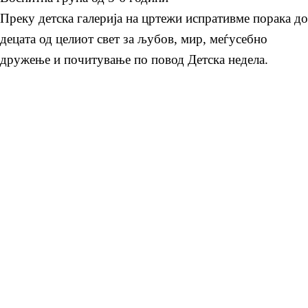
Преку детска галерија на цртежи испративме порака до
децата од целиот свет за љубов, мир, меѓусебно
дружење и почитување по повод Детска недела.