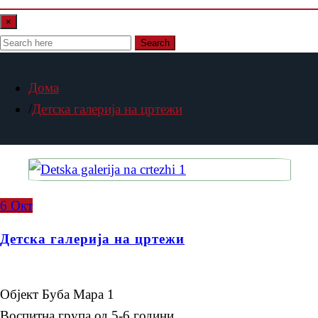
×
Search
Дома
Детска галерија на цртежи
6
Окт
Детска галерија на цртежи
Објект Буба Мара 1
Воспитна група од 5-6 години