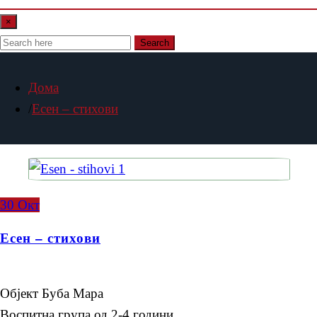
×
Search
Дома
Есен – стихови
30
Окт
Есен – стихови
Објект Буба Мара
Воспитна група од 2-4 години