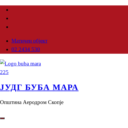
Матичен објект
02 2434 530
ЈУДГ БУБА МАРА
Општина Аеродром Скопје