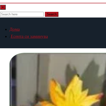
×
Search
Дома
Есента си заминува