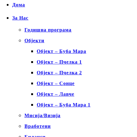
Дома
За Нас
Годишна програма
Објекти
Објект – Буба Мара
Објект – Пчелка 1
Објект – Пчелка 2
Објект – Сонце
Објект – Лавче
Објект – Буба Мара 1
Мисија/Визија
Вработени
Биланси