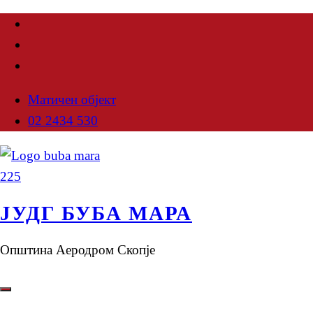
Матичен објект
02 2434 530
ЈУДГ БУБА МАРА
Општина Аеродром Скопје