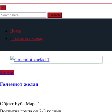
×
Search
Дома
Големиот желад
26
Ное
Големиот желад
Објект Буба Мара 1
Воспитна група од 2-3 години