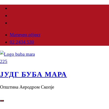
Матичен објект
02 2434 530
ЈУДГ БУБА МАРА
Општина Аеродром Скопје