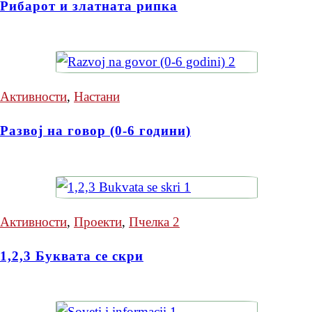
Рибарот и златната рипка
Активности
,
Настани
Развој на говор (0-6 години)
Активности
,
Проекти
,
Пчелка 2
1,2,3 Буквата се скри