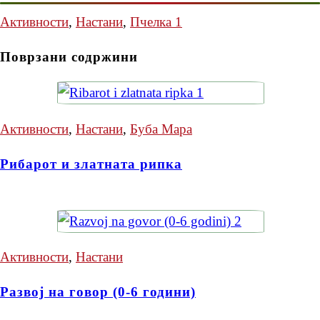
Активности
,
Настани
,
Пчелка 1
Поврзани содржини
Активности
,
Настани
,
Буба Мара
Рибарот и златната рипка
Активности
,
Настани
Развој на говор (0-6 години)