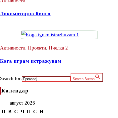
Активности
Локомоторно бинго
Активности
,
Проекти
,
Пчелка 2
Кога играм истражувам
Search for:
Search Button
Календар
август 2026
П
В
С
Ч
П
С
Н