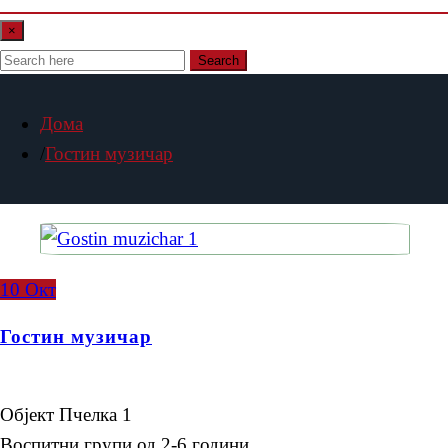
×
Search
Дома
Гостин музичар
10
Окт
Гостин музичар
Објект Пчелка 1
Воспитни групи од 2-6 години