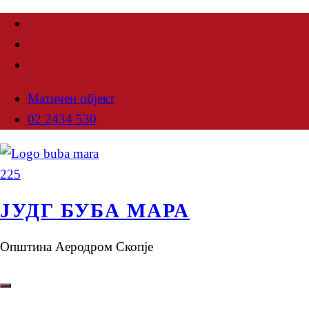
Матичен објект
02 2434 530
ЈУДГ БУБА МАРА
Општина Аеродром Скопје