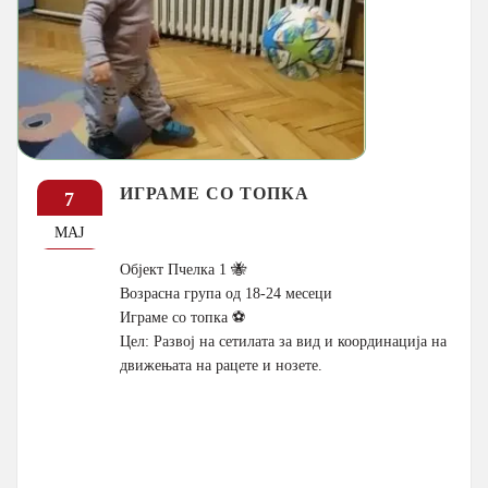
ИГРАМЕ СО ТОПКА
7
МАЈ
Објект Пчелка 1 🐝
Возрасна група од 18-24 месеци
Играме со топка ⚽
Цел: Развој на сетилата за вид и координација на
движењата на рацете и нозете.