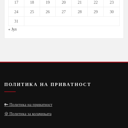
17
18
19
20
21
22
23
24
25
26
27
28
29
30
31
« Јул
ПОЛИТИКА НА ПРИВАТНОСТ
🔑 Политика на приватност
🍪 Политика за колачињата