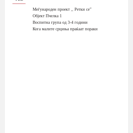
Меѓународен проект ,, Ретки се”
Објект Пчелка 1
Воспитна група од 3-4 години
Кога малите срциња праќаат пораки