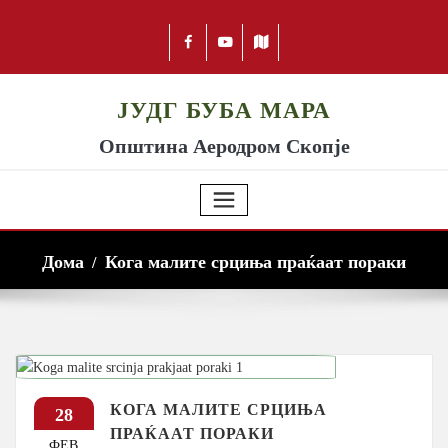
ЈУДГ БУБА МАРА
Општина Аеродром Скопје
Дома
Кога малите срциња праќаат пораки
КОГА МАЛИТЕ СРЦИЊА
28
ПРАЌААТ ПОРАКИ
ФЕВ