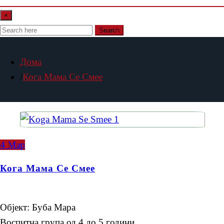
×
Search
Дома
Кога Мама Се Смее
4
Мар
Кога Мама Се Смее
Објект: Буба Мара
Воспитна група од 4 до 5 години