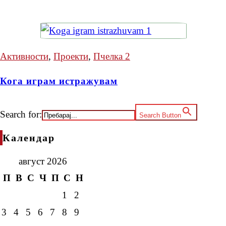
Активности
,
Проекти
,
Пчелка 2
Кога играм истражувам
Search for:
Search Button
Календар
август 2026
П
В
С
Ч
П
С
Н
1
2
3
4
5
6
7
8
9