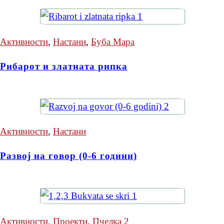
Активности
,
Настани
,
Буба Мара
Рибарот и златната рипка
Активности
,
Настани
Развој на говор (0-6 години)
Активности
,
Проекти
,
Пчелка 2