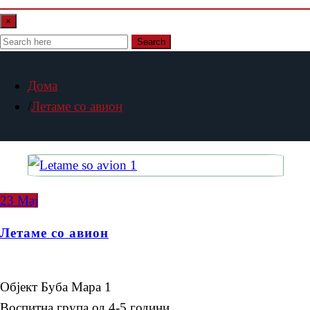
×
Search
Дома
Летаме со авион
23
Мај
Летаме со авион
Објект Буба Мара 1
Воспитна група од 4-5 години