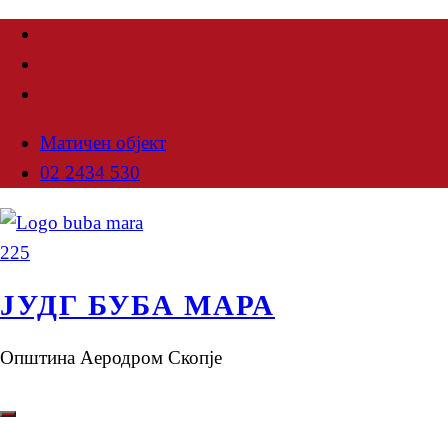
Матичен објект
02 2434 530
ЈУДГ БУБА МАРА
Општина Аеродром Скопје