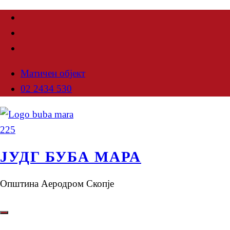
Матичен објект
02 2434 530
ЈУДГ БУБА МАРА
Општина Аеродром Скопје