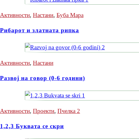
Активности
,
Настани
,
Буба Мара
Рибарот и златната рипка
Активности
,
Настани
Развој на говор (0-6 години)
Активности
,
Проекти
,
Пчелка 2
1,2,3 Буквата се скри