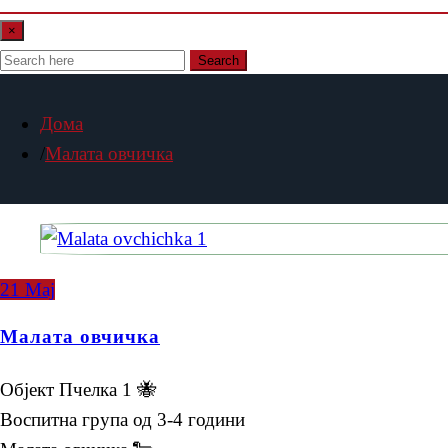
×
Search
Дома
Малата овчичка
21
Мај
Малата овчичка
Објект Пчелка 1 🐝
Воспитна група од 3-4 години