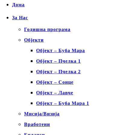
Дома
За Нас
Годишна програма
Објекти
Објект – Буба Мара
Објект – Пчелка 1
Објект – Пчелка 2
Објект – Сонце
Објект – Лавче
Објект – Буба Мара 1
Мисија/Визија
Вработени
Биланси