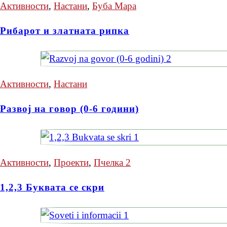
Активности
,
Настани
,
Буба Мара
Рибарот и златната рипка
Активности
,
Настани
Развој на говор (0-6 години)
Активности
,
Проекти
,
Пчелка 2
1,2,3 Буквата се скри