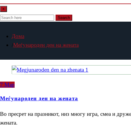
×
Search
Дома
Меѓународен ден на жената
7
Мар
Меѓународен ден на жената
Во пресрет на празникот, низ многу игра, смеа и друж
жената.