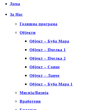
Дома
За Нас
Годишна програма
Објекти
Објект – Буба Мара
Објект – Пчелка 1
Објект – Пчелка 2
Објект – Сонце
Објект – Лавче
Објект – Буба Мара 1
Мисија/Визија
Вработени
Биланси