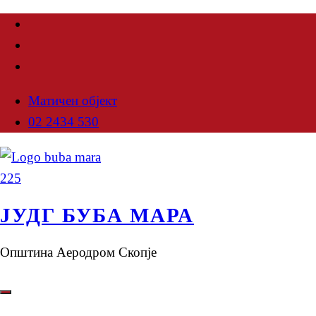
Матичен објект
02 2434 530
ЈУДГ БУБА МАРА
Општина Аеродром Скопје