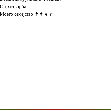
Стихотворба
Моето семејство 👨‍👩‍👧‍👦