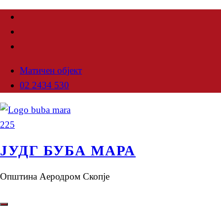
Матичен објект
02 2434 530
ЈУДГ БУБА МАРА
Општина Аеродром Скопје