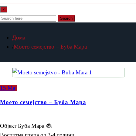
×
Search
Дома
Моето семејство – Буба Мара
15
Мај
Моето семејство – Буба Мара
Објект Буба Мара 🐞
Воспитна група од 3-4 години