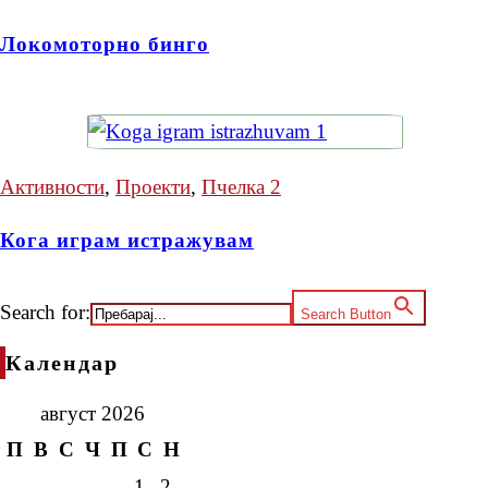
Локомоторно бинго
Активности
,
Проекти
,
Пчелка 2
Кога играм истражувам
Search for:
Search Button
Календар
август 2026
П
В
С
Ч
П
С
Н
1
2