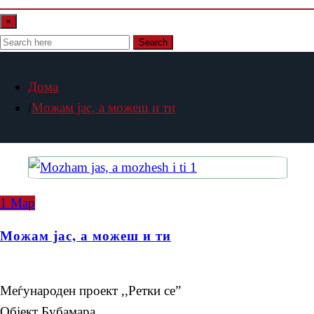
×
Search
Дома
Можам јас, а можеш и ти
1
Мар
Можам јас, а можеш и ти
Меѓународен проект ,,Ретки се”
Објект Бубамара