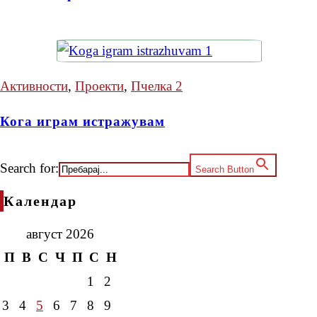
Активности
,
Проекти
,
Пчелка 2
Кога играм истражувам
Search for:
Search Button
Календар
август 2026
П
В
С
Ч
П
С
Н
1
2
3
4
5
6
7
8
9