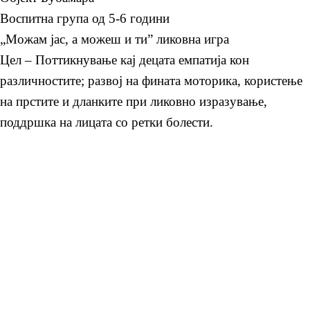
Воспитна група од 5-6 години
„Можам јас, а можеш и ти” ликовна игра
Цел – Поттикнување кај децата емпатија кон
различностите; развој на фината моторика, користење
на прстите и дланките при ликовно изразување,
поддршка на лицата со ретки болести.