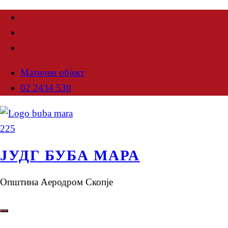
Матичен објект
02 2434 530
ЈУДГ БУБА МАРА
Општина Аеродром Скопје