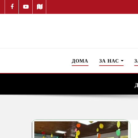
ДОМА
ЗА НАС
З
Д