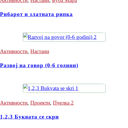
Активности
,
Настани
,
Буба Мара
Рибарот и златната рипка
Активности
,
Настани
Развој на говор (0-6 години)
Активности
,
Проекти
,
Пчелка 2
1,2,3 Буквата се скри