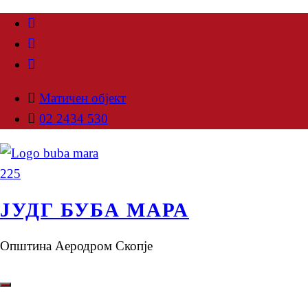
Матичен објект
02 2434 530
ЈУДГ БУБА МАРА
Општина Аеродром Скопје