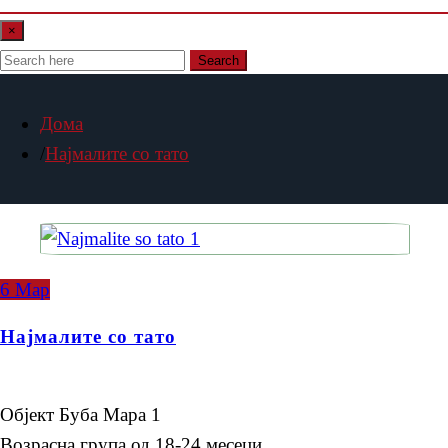
×
Search
Дома
Најмалите со тато
6
Мар
Најмалите со тато
Објект Буба Мара 1
Возрасна група од 18-24 месеци