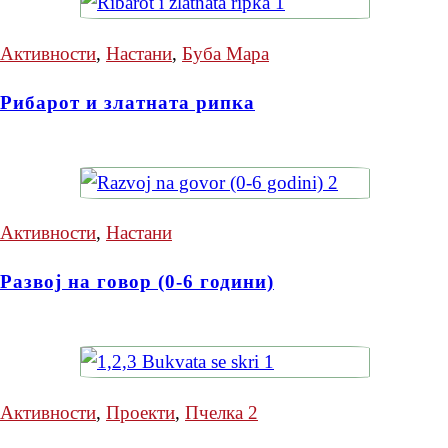
Активности
,
Настани
,
Буба Мара
Рибарот и златната рипка
Активности
,
Настани
Развој на говор (0-6 години)
Активности
,
Проекти
,
Пчелка 2