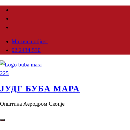
Матичен објект
02 2434 530
ЈУДГ БУБА МАРА
Општина Аеродром Скопје