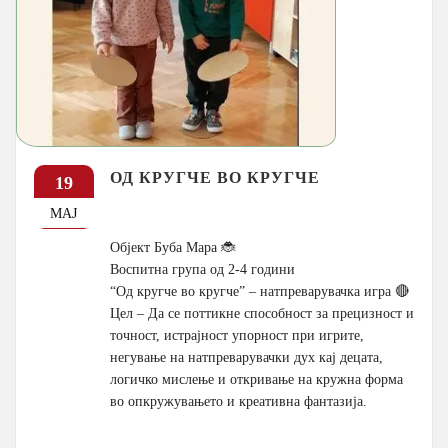
ОД КРУГЧЕ ВО КРУГЧЕ
19
МАЈ
Објект Буба Мара 🐞
Воспитна група од 2-4 години
“Од кругче во кругче” – натпреварувачка игра 🔴
Цел – Да се поттикне способност за прецизност и
точност, истрајност упорност при игрите,
негување на натпреварувачки дух кај децата,
логичко мислење и откривање на кружна форма
во опкружувањето и креативна фантазија.