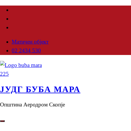
Матичен објект
02 2434 530
ЈУДГ БУБА МАРА
Општина Аеродром Скопје