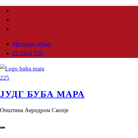
Матичен објект
02 2434 530
ЈУДГ БУБА МАРА
Општина Аеродром Скопје