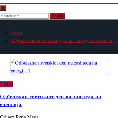
×
Search
Дома
Одбележан светскиот ден на заштеда на енергија
5
Мар
Одбележан светскиот ден на заштеда на
енергија
Објект Буба Мара 1