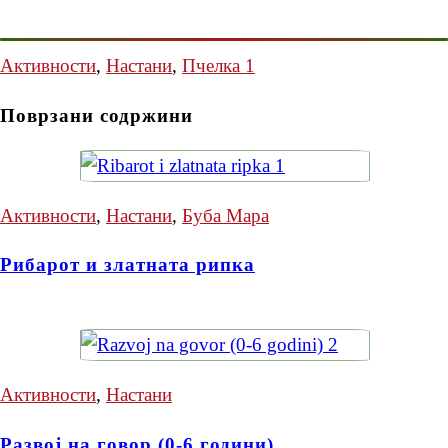
Активности
,
Настани
,
Пчелка 1
Поврзани содржини
Активности
,
Настани
,
Буба Мара
Рибарот и златната рипка
Активности
,
Настани
Развој на говор (0-6 години)