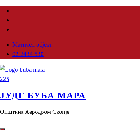
Матичен објект
02 2434 530
ЈУДГ БУБА МАРА
Општина Аеродром Скопје