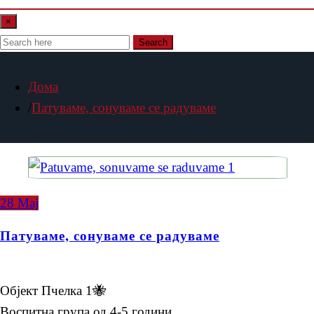
×
Search
Дома
Патуваме, сонуваме се радуваме
28
Мај
Патуваме, сонуваме се радуваме
Објект Пчелка 1🐝
Воспитна група од 4-5 години