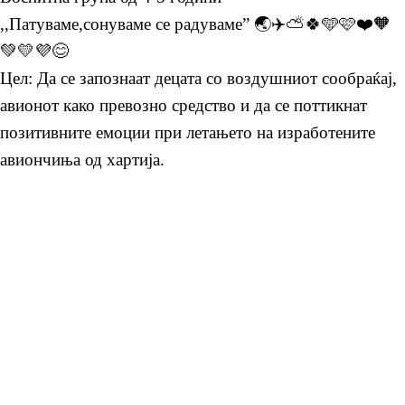
,,Патуваме,сонуваме се радуваме” 🌏✈️⛅️🍀🩵🩷❤️🧡
💚💛💜😊
Цел: Да се запознаат децата со воздушниот сообраќај,
авионот како превозно средство и да се поттикнат
позитивните емоции при летањето на изработените
авиончиња од хартија.