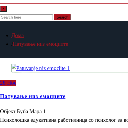
×
Search
Дома
Патување низ емоциите
28
Ное
Патување низ емоциите
Објект Буба Мара 1
Психолошка едукативна работилница со психолог за в