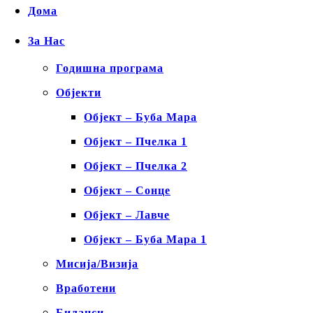
Дома
За Нас
Годишна програма
Објекти
Објект – Буба Мара
Објект – Пчелка 1
Објект – Пчелка 2
Објект – Сонце
Објект – Лавче
Објект – Буба Мара 1
Мисија/Визија
Вработени
Биланси