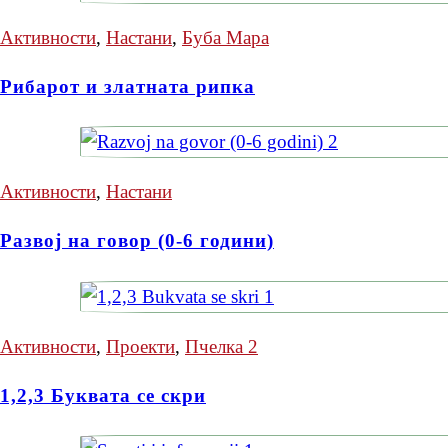
Активности
,
Настани
,
Буба Мара
Рибарот и златната рипка
Активности
,
Настани
Развој на говор (0-6 години)
Активности
,
Проекти
,
Пчелка 2
1,2,3 Буквата се скри