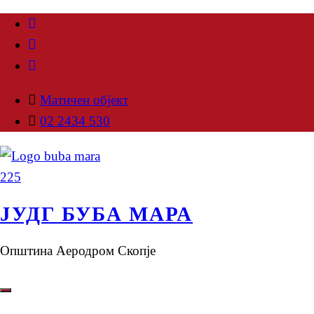
Матичен објект
02 2434 530
ЈУДГ БУБА МАРА
Општина Аеродром Скопје