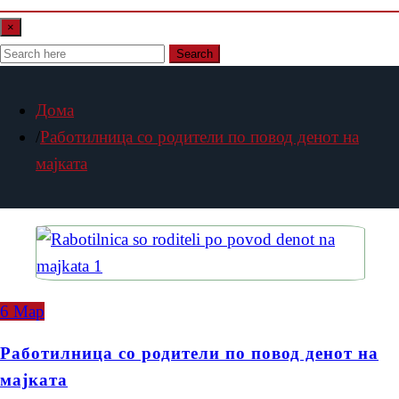
×
Search
Дома
Работилница со родители по повод денот на
мајката
6
Мар
Работилница со родители по повод денот на
мајката