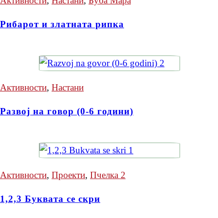
Активности
,
Настани
,
Буба Мара
Рибарот и златната рипка
Активности
,
Настани
Развој на говор (0-6 години)
Активности
,
Проекти
,
Пчелка 2
1,2,3 Буквата се скри