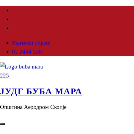
Матичен објект
02 2434 530
ЈУДГ БУБА МАРА
Општина Аеродром Скопје