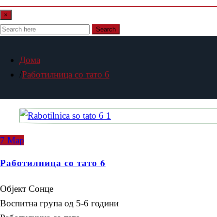
×
Search
Дома
Работилница со тато 6
7
Мар
Работилница со тато 6
Објект Сонце
Воспитна група од 5-6 години