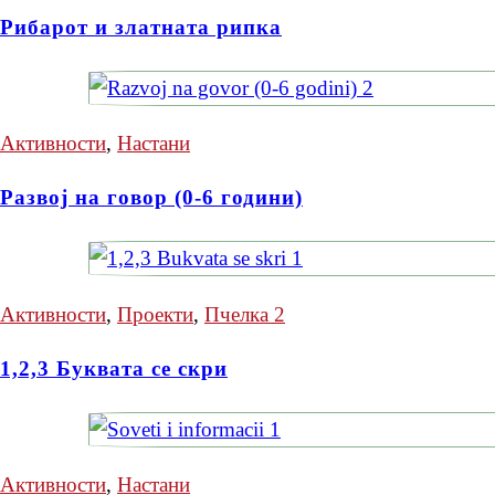
Рибарот и златната рипка
Активности
,
Настани
Развој на говор (0-6 години)
Активности
,
Проекти
,
Пчелка 2
1,2,3 Буквата се скри
Активности
,
Настани