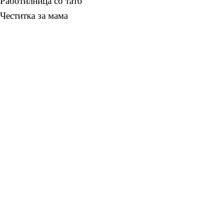
Работилница со тато
Честитка за мама