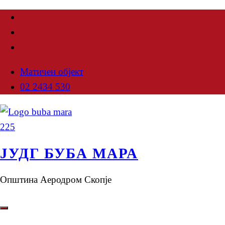
Матичен објект
02 2434 530
ЈУДГ БУБА МАРА
Општина Аеродром Скопје