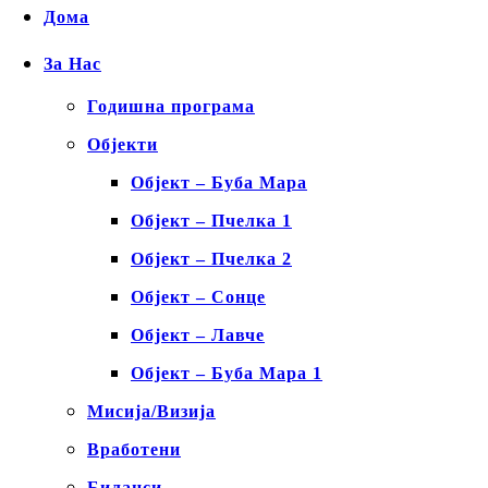
Дома
За Нас
Годишна програма
Објекти
Објект – Буба Мара
Објект – Пчелка 1
Објект – Пчелка 2
Објект – Сонце
Објект – Лавче
Објект – Буба Мара 1
Мисија/Визија
Вработени
Биланси