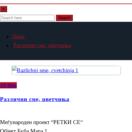
×
Search
Дома
Различни сме, цветчиња
18
Фев
Различни сме, цветчиња
Меѓународен проект “РЕТКИ СЕ“
Објект Буба Мара 1