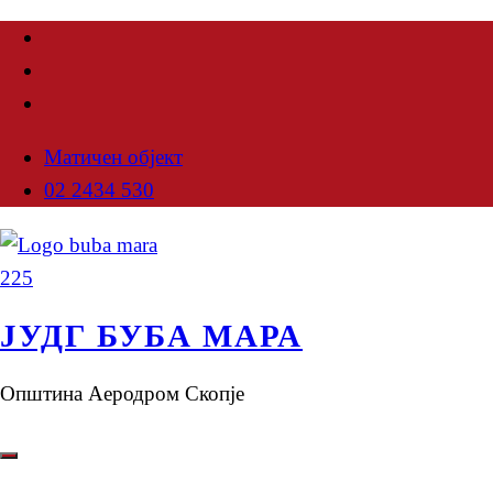
Матичен објект
02 2434 530
ЈУДГ БУБА МАРА
Општина Аеродром Скопје