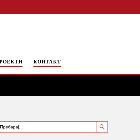
РОЕКТИ
КОНТАКТ
Search Button
earch
or: