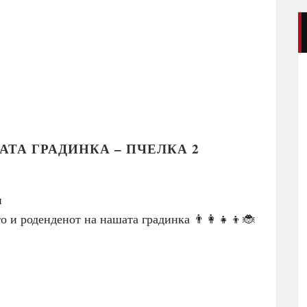
ТА ГРАДИНКА – ПЧЕЛКА 2
и
 и роденденот на нашата градинка 👨‍👩‍👧‍👦🐞