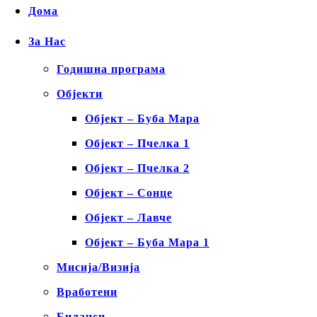
Дома
За Нас
Годишна програма
Објекти
Објект – Буба Мара
Објект – Пчелка 1
Објект – Пчелка 2
Објект – Сонце
Објект – Лавче
Објект – Буба Мара 1
Мисија/Визија
Вработени
Биланси