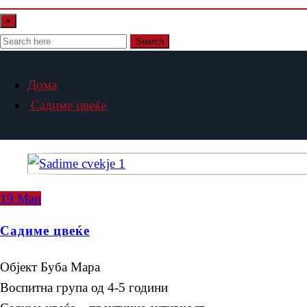
×
Search
Дома
Садиме цвеќе
19
Мар
Садиме цвеќе
Објект Буба Мара
Воспитна група од 4-5 години