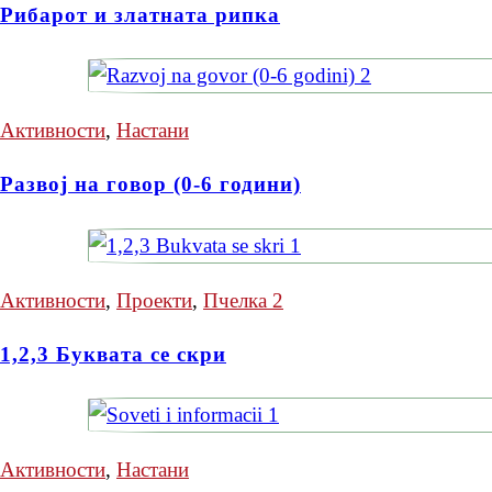
Рибарот и златната рипка
Активности
,
Настани
Развој на говор (0-6 години)
Активности
,
Проекти
,
Пчелка 2
1,2,3 Буквата се скри
Активности
,
Настани