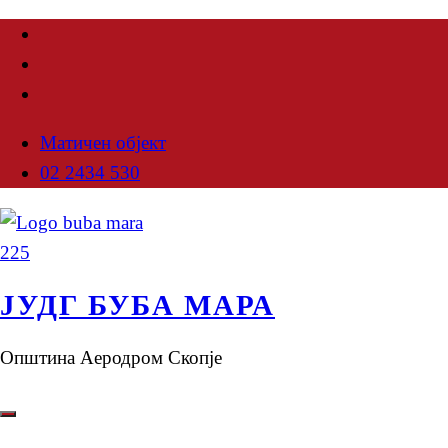
Матичен објект
02 2434 530
ЈУДГ БУБА МАРА
Општина Аеродром Скопје