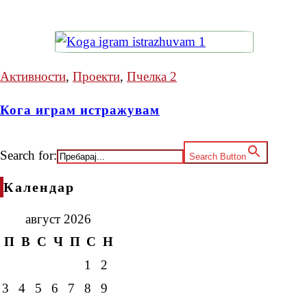
Активности
,
Проекти
,
Пчелка 2
Кога играм истражувам
Search for:
Search Button
Календар
август 2026
П
В
С
Ч
П
С
Н
1
2
3
4
5
6
7
8
9