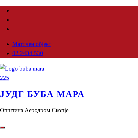
Матичен објект
02 2434 530
ЈУДГ БУБА МАРА
Општина Аеродром Скопје