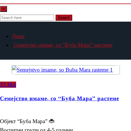
×
Search
Дома
Семејство имаме, со “Буба Мара” растеме
15
Мај
Семејство имаме, со “Буба Мара” растеме
Објект “Буба Мара” 🐞
Воспитни групи од 4-5 години