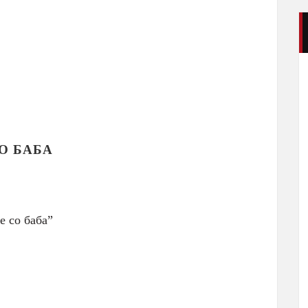
О БАБА
 со баба”