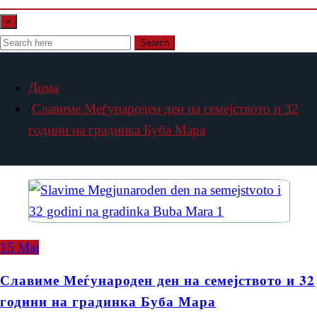
×
Search
Дома
Славиме Меѓународен ден на семејството и 32
години на градинка Буба Мара
15
Мај
Славиме Меѓународен ден на семејството и 32
години на градинка Буба Мара