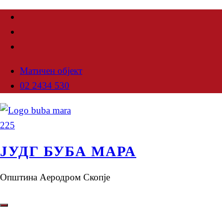
Матичен објект
02 2434 530
ЈУДГ БУБА МАРА
Општина Аеродром Скопје