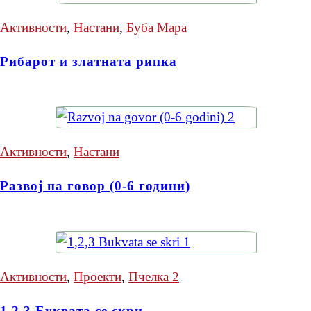
Активности
,
Настани
,
Буба Мара
Рибарот и златната рипка
Активности
,
Настани
Развој на говор (0-6 години)
Активности
,
Проекти
,
Пчелка 2
1,2,3 Буквата се скри