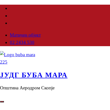
Матичен објект
02 2434 530
ЈУДГ БУБА МАРА
Општина Аеродром Скопје