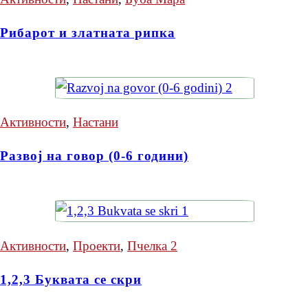
Рибарот и златната рипка
Активности
,
Настани
Развој на говор (0-6 години)
Активности
,
Проекти
,
Пчелка 2
1,2,3 Буквата се скри