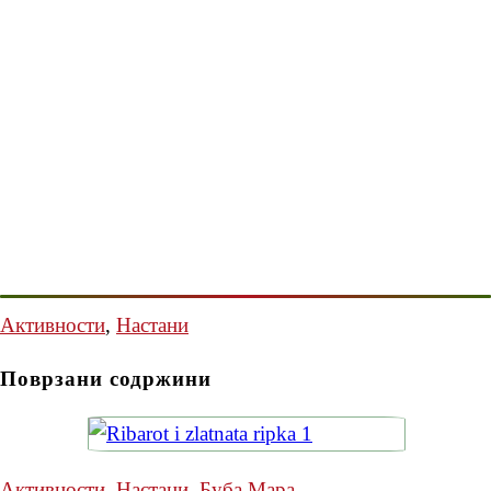
Активности
,
Настани
Поврзани содржини
Активности
,
Настани
,
Буба Мара