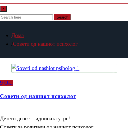
×
Search
Дома
Совети од нашиот психолог
9
Окт
Совети од нашиот психолог
Детето денес – иднината утре!
Совети за родители од нашиот психолог