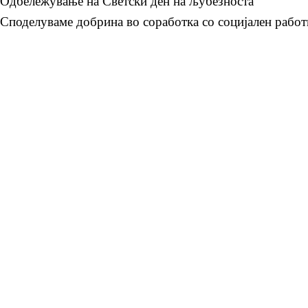
Одбележување на Светски ден на љубезноста
Споделуваме добрина во соработка со социјален работ