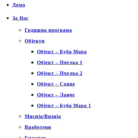
Дома
За Нас
Годишна програма
Објекти
Објект – Буба Мара
Објект – Пчелка 1
Објект – Пчелка 2
Објект – Сонце
Објект – Лавче
Објект – Буба Мара 1
Мисија/Визија
Вработени
Биланси