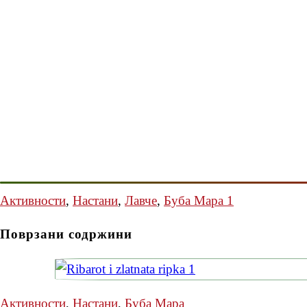
Активности
,
Настани
,
Лавче
,
Буба Мара 1
Поврзани содржини
Активности
,
Настани
,
Буба Мара