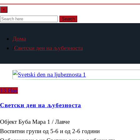
×
Search
Дома
Светски ден на љубезноста
13
Ное
Светски ден на љубезноста
Објект Буба Мара 1 / Лавче
Воспитни групи од 5-6 и од 2-6 години