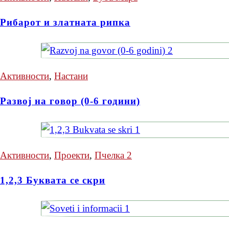
Рибарот и златната рипка
Активности
,
Настани
Развој на говор (0-6 години)
Активности
,
Проекти
,
Пчелка 2
1,2,3 Буквата се скри