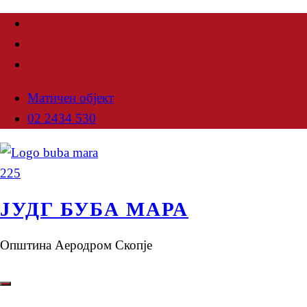
Матичен објект
02 2434 530
ЈУДГ БУБА МАРА
Општина Аеродром Скопје