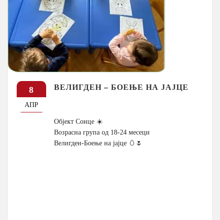
ВЕЛИГДЕН – БОЕЊЕ НА ЈАЈЦЕ
8
АПР
Објект Сонце ☀️
Возрасна група од 18-24 месеци
Велигден-Боење на јајце 🥚🌷