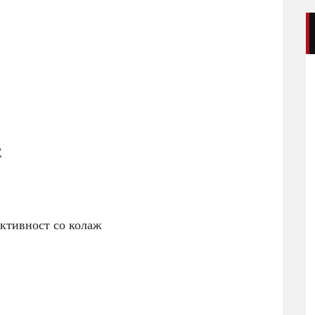
Е
ивност со колаж