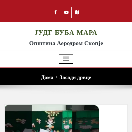
ЈУДГ БУБА МАРА
Општина Аеродром Скопје
Дома
Засади дрвце