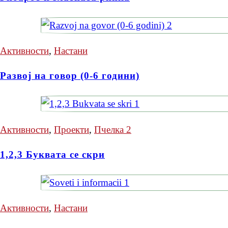
Активности
,
Настани
Развој на говор (0-6 години)
Активности
,
Проекти
,
Пчелка 2
1,2,3 Буквата се скри
Активности
,
Настани