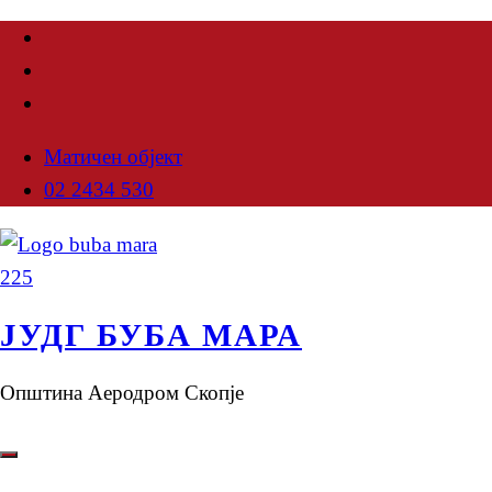
Матичен објект
02 2434 530
ЈУДГ БУБА МАРА
Општина Аеродром Скопје