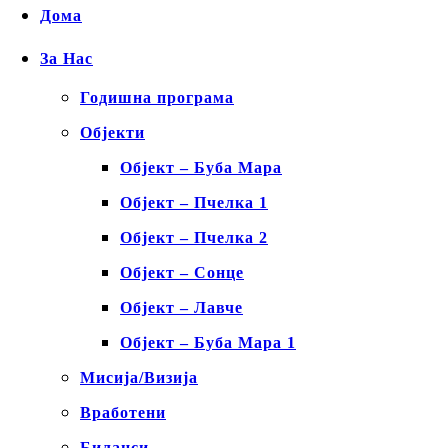
Дома
За Нас
Годишна програма
Објекти
Објект – Буба Мара
Објект – Пчелка 1
Објект – Пчелка 2
Објект – Сонце
Објект – Лавче
Објект – Буба Мара 1
Мисија/Визија
Вработени
Биланси