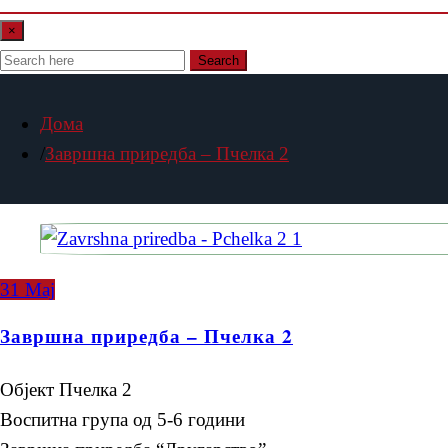
×
Search
Дома
Завршна приредба – Пчелка 2
31
Мај
Завршна приредба – Пчелка 2
Објект Пчелка 2
Воспитна група од 5-6 години