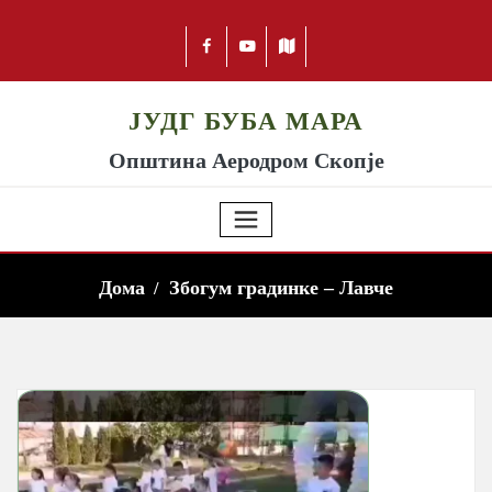
ЈУДГ БУБА МАРА
Општина Аеродром Скопје
Дома
Збогум градинке – Лавче