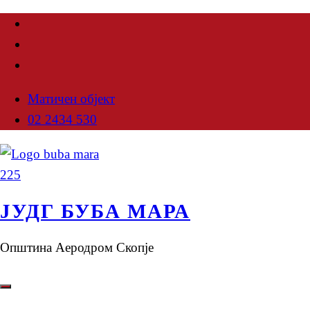
Матичен објект
02 2434 530
ЈУДГ БУБА МАРА
Општина Аеродром Скопје