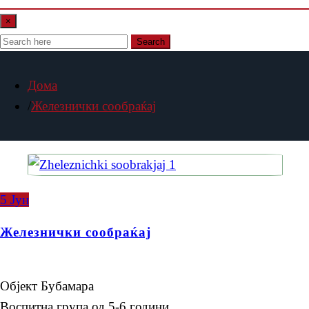
×
Search
Дома
Железнички сообраќај
5
Јун
Железнички сообраќај
Објект Бубамара
Воспитна група од 5-6 години